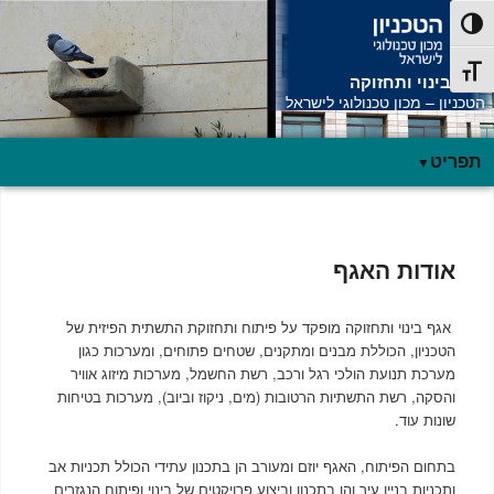
פעל/כבה ניגודיות גבוהה
תג גודל גופן
אגף בינוי ותחזוקה
הטכניון – מכון טכנולוגי לישראל
תפריט
תפריט
ראשי
אודות האגף
אגף בינוי ותחזוקה מופקד על פיתוח ותחזוקת התשתית הפיזית של
הטכניון, הכוללת מבנים ומתקנים, שטחים פתוחים, ומערכות כגון
מערכת תנועת הולכי רגל ורכב, רשת החשמל, מערכות מיזוג אוויר
והסקה, רשת התשתיות הרטובות (מים, ניקוז וביוב), מערכות בטיחות
שונות עוד.
בתחום הפיתוח, האגף יוזם ומעורב הן בתכנון עתידי הכולל תכניות אב
ותכניות בניין עיר והן בתכנון וביצוע פרויקטים של בינוי ופיתוח הנגזרים