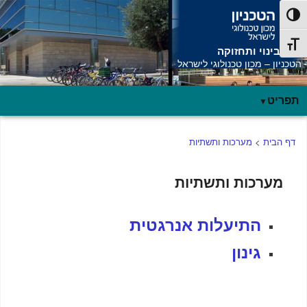
פעל/כבה ניגודיות גבוהה
תג גודל גופן
אגף בינוי ותחזוקה
הטכניון – מכון טכנולוגי לישראל
תפריט
תפריט
דף הבית
>
מערכות ותשתיות
ראשי
מערכות ותשתיות
התיעלות אנרגטית
גינון